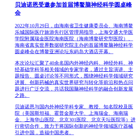
贝迪诺恩受邀参加首届博鳌脑神经科学圆桌峰
会
2022年10月29日，由海南省卫生健康委员会、海南博鳌
乐城国际医疗旅游先行区管理局指导，上海交通大学医
学院附属瑞金医院海南医院（海南博鳌研究型医院）、
海南省真实世界数据研究院主办的首届博鳌脑神经科学
圆桌峰会在博鳌亚洲论坛东屿岛大酒店开幕。
本次论坛汇聚了40余名国内外神经内科、神经外科、神
经基础学科等相关领域的专家学者，通过主旨演讲、主
题报告、圆桌讨论等不同形式，围绕神经科学领域研究
进展、创新药械的真实世界研究与转化等前沿和热点问
题进行广泛交流，共话我国脑神经科学的融合创新发展
之路。
贝迪诺恩与国内外神经学科专家、教授、知名院校及医
院（美国斯坦福、霍普金斯大学、上海瑞金、海南瑞
金、上海华山医院、北京301医院、北京天坛医院等）进
行密切合作，致力于将国际创新的神经学领域医疗器械
引进中国，造福中国患者。