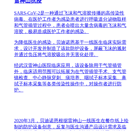
雷神山抗疫
SARS-CoV-2是一种通过飞沫和气溶胶传播的高传染性
病毒。在医护工作者为感染患者进行呼吸道分泌物取样
和气管插管过程中，患者会喷出大量含病毒的飞沫和气
溶胶，极易造成医护工作者的感染。
为降低医生的感染，贝迪诺恩基于一线医生临床实际需
求，设计开发并制造了该款防护设备，屏蔽飞沫的溅射
并通过负压将气溶胶吸出并无害化处理。
经武汉雷神山医院临床应用，该设备除用于气管插管
外，临床适用范围可以拓展为在气管插管手术、支气管
镜检查、中心静脉穿刺、痰培养、咽拭子标本采集、鼻
拭子标本采集等各类传染性操作中，对操作者进行防
护。
2020年3月，贝迪诺恩根据雷神山一线医生在餐巾纸上绘
制的防护设备创意，反复与医生沟通产品设计需求及临