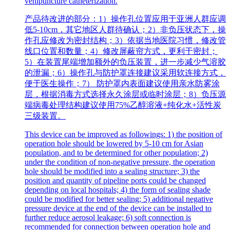
venipuncture catheterization.
产品待改进的部分：1）操作孔位置应用于亚洲人群应调
低5-10cm，其它地区人群待确认；2）非负压状态下，操
作孔应修改为密封结构；3）依据当地医院习惯，修改管
线口位置和数量；4）修改屏蔽帘方式，更利于密封；
5）在装置尾端增加额外的负压装置，进一步减少气溶胶
的泄漏；6）操作孔与防护罩连接建议采用软连接方式，
便于医生操作；7） 防护罩内表面建议使用亲水防雾涂
层，根据消毒方式选择永久涂层或临时涂层；8）负压源
端病毒处理结构建议使用75%乙醇溶液+纯化水+活性炭
三级装置。
This device can be improved as followings: 1) the position of
operation hole should be lowered by 5-10 cm for Asian
population, and to be determined for other population; 2)
under the condition of non-negative pressure, the operation
hole should be modified into a sealing structure; 3) the
position and quantity of pipeline ports could be changed
depending on local hospitals; 4) the form of sealing shade
could be modified for better sealing; 5) additional negative
pressure device at the end of the device can be installed to
further reduce aerosol leakage; 6) soft connection is
recommended for connection between operation hole and