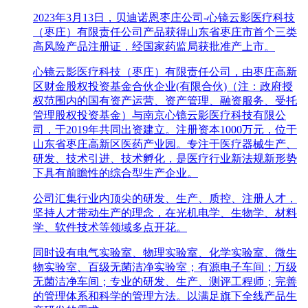
2023年3月13日，贝迪诺恩枣庄公司-心镜云影医疗科技
（枣庄）有限责任公司产品获得山东省枣庄市首个三类
高风险产品注册证，经国家药监局获批准产上市。
心镜云影医疗科技（枣庄）有限责任公司，由枣庄高新
区财金股权投资基金合伙企业(有限合伙)（注：政府授
权范围内的国有资产运营、资产管理、融资服务、受托
管理股权投资基金）与南京心镜云影医疗科技有限公
司，于2019年共同出资建立。注册资本1000万元，位于
山东省枣庄高新区医药产业园。专注于医疗器械生产、
研发、技术引进、技术孵化，是医疗行业新法规新形势
下具有前瞻性的综合型生产企业。
公司汇集行业内顶尖的研发、生产、质控、注册人才，
坚持人才带动生产的理念，在光机电学、生物学、材料
学、软件技术等领域多点开花。
同时设有电气实验室、物理实验室、化学实验室、微生
物实验室、百级无菌洁净实验室；有源电子车间；万级
无菌洁净车间；专业的研发、生产、测评工程师；完善
的管理体系和科学的管理方法。以满足旗下全线产品生