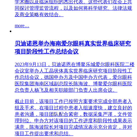
学术圈以及临床组织的杰出代表。这些代表们在会上共
同探讨管理监管流程，以及如何将科学研究、法律法规
及商业策略有效结合。
more…
贝迪诺恩举办海南爱尔眼科真实世界临床研究
项目阶段性工作总结会议
2023年9月13日，贝迪诺恩在博鳌乐城爱尔眼科医院二楼
会议室举办人工晶状体真实世界临床研究项目阶段性工
作总结会议，德国申办方及中国申办方代表，爱尔眼科
医院集团海南区域副总院长陈海波、博鳌爱尔眼科医院
总负责人杨飞及相关职能部门负责人出席会议。
截止目前，该项目工作已按照方案要求完成全部患者入
组及手术。在项目过程中患者入组速度快，建立良好的
患者沟通，项目团队配合紧密，数据采集严谨，文件管
理到位。申办方对该项目的工作进度和阶段性成果表示
满意，陈海波院长对项目完成情况表示充分肯定，并对
项目工作提出要求和总结。