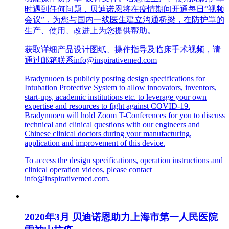
时遇到任何问题，贝迪诺恩将在疫情期间开通每日“视频
会议”，为您与国内一线医生建立沟通桥梁，在防护罩的
生产、使用、改进上为您提供帮助。
获取详细产品设计图纸、操作指导及临床手术视频，请
通过邮箱联系info@inspirativemed.com
Bradynuoen is publicly posting design specifications for
Intubation Protective System to allow innovators, inventors,
start-ups, academic institutions etc. to leverage your own
expertise and resources to fight against COVID-19.
Bradynuoen will hold Zoom T-Conferences for you to discuss
technical and clinical questions with our engineers and
Chinese clinical doctors during your manufacturing,
application and improvement of this device.
To access the design specifications, operation instructions and
clinical operation videos, please contact
info@inspirativemed.com.
2020年3月 贝迪诺恩助力上海市第一人民医院