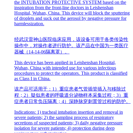
the INTUBATION PROTECTIVE SYSTEM based on the
inspiration from the front-line doctors in Leishenshan
Hospital, Wuhan, China. This device will block the sputtering
of droplets and suck out the aerosol by negative pressure for
harmlessization.
经武汉雷神山医院临床应用，该设备可用于各类传染性
操作中，对操作者进行防护。该产品在中国为一类医疗
器械（14-14-06隔离罩）。
This device has been applied in Leishenshan Hospital,
Wuhan, China with intended use for various infectious
procedures to protect the operators. This product is classified
as Class I in China.
该产品可适用于：1）重症患者气管插管插入与移除过
程；2）疑似患者的呼吸道分泌物样本采集过程；3）重
症患者日常负压隔离；4）深静脉穿刺置管过程的防护。
Indications: 1) tracheal intubation insertion and removal in
severe patients; 2) the sampling process of respiratory
secretions of suspected patients; 3) daily negative pressure
isolation for severe patients; 4) protection during deep