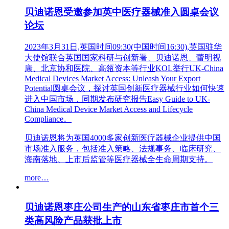
贝迪诺恩受邀参加英中医疗器械准入圆桌会议
论坛
2023年3月31日,英国时间09:30(中国时间16:30),英国驻华
大使馆联合英国国家科研与创新署、贝迪诺恩、蕾明视
康、北京协和医院、高瓴资本等行业KOL举行UK-China
Medical Devices Market Access: Unleash Your Export
Potential圆桌会议，探讨英国创新医疗器械行业如何快速
进入中国市场，同期发布研究报告Easy Guide to UK-
China Medical Device Market Access and Lifecycle
Compliance。
贝迪诺恩将为英国4000多家创新医疗器械企业提供中国
市场准入服务，包括准入策略、法规事务、临床研究、
海南落地、上市后监管等医疗器械全生命周期支持。
more…
贝迪诺恩枣庄公司生产的山东省枣庄市首个三
类高风险产品获批上市