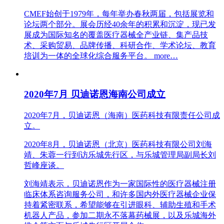
CMEF始创于1979年，每年举办春秋两届，包括展览和
论坛两个部分。展会历经40余年的积累和沉淀，现已发
展成为国际知名的覆盖医疗器械全产业链、集产品技
术、采购贸易、品牌传播、科研合作、学术论坛、教育
培训为一体的全球化综合服务平台。
more…
2020年7月 贝迪诺恩海南公司成立
2020年7月，贝迪诺恩（海南）医药科技有限责任公司成
立。
2020年8月，贝迪诺恩（北京）医药科技有限公司刘海
靖、朱蓉一行到访乐城先行区，与乐城管理局副局长刘
哲峰座谈。
刘海靖表示，贝迪诺恩作为一家国际性的医疗器械注册
临床体系咨询服务公司，和许多国内外医疗器械企业保
持着紧密联系，希望能够在引进眼科、辅助生殖和手术
机器人产品，参加二期永不落幕药械展，以及乐城海外