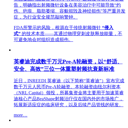
告，明确指出射频微针设备在美容治疗中可能导致“灼
伤、疤痕、脂肪萎缩、容貌损毁及神经损伤”等严重并发
症，为行业安全规范敲响警钟。
FDA所警示的风险，根源在于传统射频微针
“
侵入
式”
的技术本质——其通过物理穿刺皮肤释放能量，不
可避免地会对组织造成损伤。
英睿迪完成数千万元Pre-A轮融资，以“舒适、
安全、高效”三位一体重塑射频抗衰新标准
近日，INREEDI 英睿迪（以下简称“英睿迪”）宣布完成
数千万元人民币Pre-A轮融资。本轮融资由纽尔利资本
（NRL Capital）领投，所募集资金将主要用于加速英睿
迪核心产品BeaShape射频治疗仪在国内外的市场推广，
拓展新适应症的临床研究，以及后续产品管线的研发。
more…